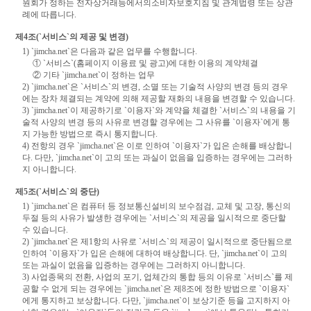
원회가 정하는 전자상거래등에서의소비자보호지침 및 관계법령 또는 상관
례에 따릅니다.
제4조(`서비스`의 제공 및 변경)
1) `jimcha.net`은 다음과 같은 업무를 수행합니다.
① `서비스`(홈페이지 이용료 및 광고)에 대한 이용의 계약체결
② 기타 `jimcha.net`이 정하는 업무
2) `jimcha.net`은 `서비스`의 변경, 소멸 또는 기술적 사양의 변경 등의 경우
에는 장차 체결되는 계약에 의해 제공할 재화의 내용을 변경할 수 있습니다.
3) `jimcha.net`이 제공하기로 `이용자`와 계약을 체결한 `서비스`의 내용을 기
술적 사양의 변경 등의 사유로 변경할 경우에는 그 사유를 `이용자`에게 통
지 가능한 방법으로 즉시 통지합니다.
4) 전항의 경우 `jimcha.net`은 이로 인하여 `이용자`가 입은 손해를 배상합니
다. 다만, `jimcha.net`이 고의 또는 과실이 없음을 입증하는 경우에는 그러하
지 아니합니다.
제5조(`서비스`의 중단)
1) `jimcha.net`은 컴퓨터 등 정보통신설비의 보수점검, 교체 및 고장, 통신의
두절 등의 사유가 발생한 경우에는 `서비스`의 제공을 일시적으로 중단할
수 있습니다.
2) `jimcha.net`은 제1항의 사유로 `서비스`의 제공이 일시적으로 중단됨으로
인하여 `이용자`가 입은 손해에 대하여 배상합니다. 단, `jimcha.net`이 고의
또는 과실이 없음을 입증하는 경우에는 그러하지 아니합니다.
3) 사업종목의 전환, 사업의 포기, 업체간의 통합 등의 이유로 `서비스`를 제
공할 수 없게 되는 경우에는 `jimcha.net`은 제8조에 정한 방법으로 `이용자`
에게 통지하고 보상합니다. 다만, `jimcha.net`이 보상기준 등을 고지하지 아