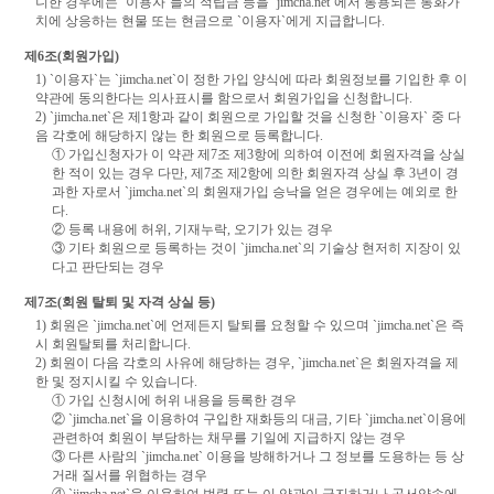
니한 경우에는 `이용자`들의 적립금 등을 `jimcha.net`에서 통용되는 통화가
치에 상응하는 현물 또는 현금으로 `이용자`에게 지급합니다.
제6조(회원가입)
1) `이용자`는 `jimcha.net`이 정한 가입 양식에 따라 회원정보를 기입한 후 이
약관에 동의한다는 의사표시를 함으로서 회원가입을 신청합니다.
2) `jimcha.net`은 제1항과 같이 회원으로 가입할 것을 신청한 `이용자` 중 다
음 각호에 해당하지 않는 한 회원으로 등록합니다.
① 가입신청자가 이 약관 제7조 제3항에 의하여 이전에 회원자격을 상실
한 적이 있는 경우 다만, 제7조 제2항에 의한 회원자격 상실 후 3년이 경
과한 자로서 `jimcha.net`의 회원재가입 승낙을 얻은 경우에는 예외로 한
다.
② 등록 내용에 허위, 기재누락, 오기가 있는 경우
③ 기타 회원으로 등록하는 것이 `jimcha.net`의 기술상 현저히 지장이 있
다고 판단되는 경우
제7조(회원 탈퇴 및 자격 상실 등)
1) 회원은 `jimcha.net`에 언제든지 탈퇴를 요청할 수 있으며 `jimcha.net`은 즉
시 회원탈퇴를 처리합니다.
2) 회원이 다음 각호의 사유에 해당하는 경우, `jimcha.net`은 회원자격을 제
한 및 정지시킬 수 있습니다.
① 가입 신청시에 허위 내용을 등록한 경우
② `jimcha.net`을 이용하여 구입한 재화등의 대금, 기타 `jimcha.net`이용에
관련하여 회원이 부담하는 채무를 기일에 지급하지 않는 경우
③ 다른 사람의 `jimcha.net` 이용을 방해하거나 그 정보를 도용하는 등 상
거래 질서를 위협하는 경우