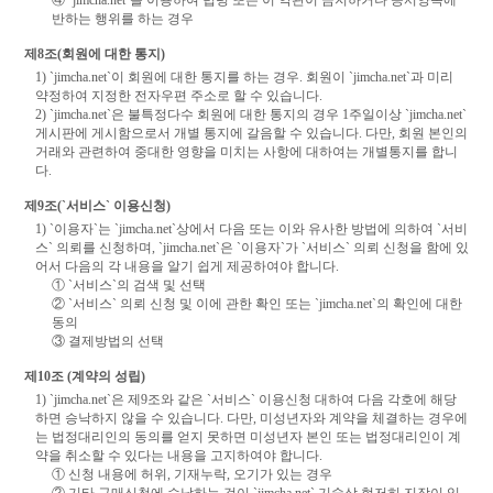
④ `jimcha.net`을 이용하여 법령 또는 이 약관이 금지하거나 공서양속에
반하는 행위를 하는 경우
제8조(회원에 대한 통지)
1) `jimcha.net`이 회원에 대한 통지를 하는 경우. 회원이 `jimcha.net`과 미리
약정하여 지정한 전자우편 주소로 할 수 있습니다.
2) `jimcha.net`은 불특정다수 회원에 대한 통지의 경우 1주일이상 `jimcha.net`
게시판에 게시함으로서 개별 통지에 갈음할 수 있습니다. 다만, 회원 본인의
거래와 관련하여 중대한 영향을 미치는 사항에 대하여는 개별통지를 합니
다.
제9조(`서비스` 이용신청)
1) `이용자`는 `jimcha.net`상에서 다음 또는 이와 유사한 방법에 의하여 `서비
스` 의뢰를 신청하며, `jimcha.net`은 `이용자`가 `서비스` 의뢰 신청을 함에 있
어서 다음의 각 내용을 알기 쉽게 제공하여야 합니다.
① `서비스`의 검색 및 선택
② `서비스` 의뢰 신청 및 이에 관한 확인 또는 `jimcha.net`의 확인에 대한
동의
③ 결제방법의 선택
제10조 (계약의 성립)
1) `jimcha.net`은 제9조와 같은 `서비스` 이용신청 대하여 다음 각호에 해당
하면 승낙하지 않을 수 있습니다. 다만, 미성년자와 계약을 체결하는 경우에
는 법정대리인의 동의를 얻지 못하면 미성년자 본인 또는 법정대리인이 계
약을 취소할 수 있다는 내용을 고지하여야 합니다.
① 신청 내용에 허위, 기재누락, 오기가 있는 경우