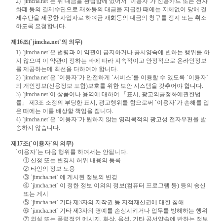
2) `jimcha.net`은 위 대금을 환급함에 있어서 `이용자`가 신용카드 또는 전자
화폐 등의 결제수단으로 재화등의 대금을 지급한 때에는 지체없이 당해 결
제수단을 제공한 사업자로 하여금 재화등의 대금의 청구를 정지 또는 취소
하도록 요청합니다.
제16조(`jimcha.net`의 의무)
1) `jimcha.net`은 법령과 이 약관이 금지하거나 공서양속에 반하는 행위를 하
지 않으며 이 약관이 정하는 바에 따라 지속적이고 안정적으로 온라인정보
를 제공하는데 최선을 다하여야 합니다.
2) `jimcha.net`은 `이용자`가 안전하게 `서비스`를 이용할 수 있도록 `이용자`
의 개인정보(신용정보 포함)보호를 위한 보안 시스템을 갖추어야 합니다.
3) `jimcha.net`이 상품이나 용역에 대하여 「표시, 광고의공정화에관한법
률」 제3조 소정의 부당한 표시, 광고행위를 함으로써 `이용자`가 손해를 입
은 때에는 이를 배상할 책임을 집니다.
4) `jimcha.net`은 `이용자`가 원하지 않는 영리목적의 광고성 전자우편을 발
송하지 않습니다.
제17조(`이용자`의 의무)
`이용자`는 다음 행위를 하여서는 안됩니다.
① 신청 또는 변경시 허위 내용의 등록
② 타인의 정보 도용
③ `jimcha.net` 에 게시된 정보의 변경
④ `jimcha.net` 이 정한 정보 이외의 정보(컴퓨터 프로그램 등) 등의 송신
또는 게시
⑤ `jimcha.net` 기타 제3자의 저작권 등 지적재산권에 대한 침해
⑥ `jimcha.net` 기타 제3자의 명예를 손상시키거나 업무를 방해하는 행위
⑦ 외설 또는 폭력적인 메시지, 화상, 음성, 기타 공서양속에 반하는 정보