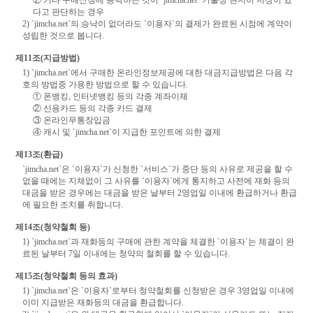
② 기타 구매신청에 승낙하는 것이 `jimcha.net` 기술상 현저히 지장이 있
다고 판단하는 경우
2) `jimcha.net`의 승낙이 없더라도 `이용자`의 결제가 완료된 시점에 계약이
성립한 것으로 봅니다.
제11조(지급방법)
1) `jimcha.net`에서 구매한 온라인정보제공에 대한 대금지급방법은 다음 각
호의 방법중 가용한 방법으로 할 수 있습니다.
① 폰뱅킹, 인터넷뱅킹 등의 각종 계좌이체
② 신용카드 등의 각종 카드 결제
③ 온라인무통장입금
④ 캐시 및 `jimcha.net`이 지급한 포인트에 의한 결제
제13조(환급)
`jimcha.net`은 `이용자`가 신청한 `서비스`가 중단 등의 사유로 제공을 할 수
없을 때에는 지체없이 그 사유를 `이용자`에게 통지하고 사전에 재화 등의
대금을 받은 경우에는 대금을 받은 날부터 2영업일 이내에 환급하거나 환급
에 필요한 조치를 취합니다.
제14조(청약철회 등)
1) `jimcha.net`과 재화등의 구매에 관한 계약을 체결한 `이용자`는 체결이 완
료된 날부터 7일 이내에는 청약의 철회를 할 수 있습니다.
제15조(청약철회 등의 효과)
1) `jimcha.net`은 `이용자`로부터 청약철회를 신청받은 경우 3영업일 이내에
이미 지급받은 재화등의 대금을 환급합니다.