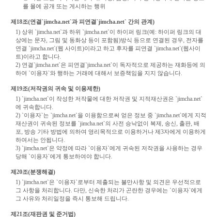
를 몰에 공개 또는 게시하는 행위
제18조(연결`jimcha.net`과 피연결`jimcha.net` 간의 관계)
1) 상위 `jimcha.net`과 하위 `jimcha.net`이 하이퍼 링크(예: 하이퍼 링크의 대
상에는 문자, 그림 및 동화상 등이 포함됨)방식 등으로 연결된 경우, 전자를
연결 `jimcha.net`(웹 사이트)이라고 하고 후자를 피연결 `jimcha.net`(웹사이
트)이라고 합니다.
2) 연결`jimcha.net`은 피연결`jimcha.net`이 독자적으로 제공하는 재화등에 의
하여 `이용자`와 행하는 거래에 대해서 보증책임을 지지 않습니다.
제19조(저작권의 귀속 및 이용제한)
1) `jimcha.net`이 작성한 저작물에 대한 저작권 및 지적재산권은 `jimcha.net`
에 귀속합니다.
2) `이용자`는 `jimcha.net`을 이용함으로써 얻은 정보 중 `jimcha.net`에게 지적
재산권이 귀속된 정보를 `jimcha.net`의 사전 승낙없이 복제, 송신, 출판, 배
포, 방송 기타 방법에 의하여 영리목적으로 이용하거나 제3자에게 이용하게
하여서는 안됩니다.
3) `jimcha.net`은 약정에 따라 `이용자`에게 귀속된 저작권을 사용하는 경우
당해 `이용자`에게 통보하여야 합니다.
제20조(분쟁해결)
1) `jimcha.net`은 `이용자`로부터 제출되는 불만사항 및 의견은 우선적으로
그 사항을 처리합니다. 다만, 신속한 처리가 곤란한 경우에는 `이용자`에게
그 사유와 처리일정을 즉시 통보해 드립니다.
제21조(재판권 및 준거법)