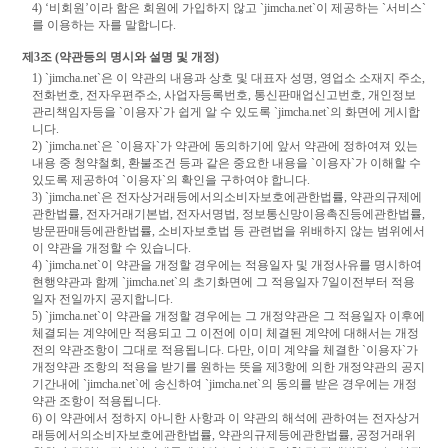
4) ‘비회원’이라 함은 회원에 가입하지 않고 `jimcha.net`이 제공하는 `서비스`
를 이용하는 자를 말합니다.
제3조 (약관등의 명시와 설명 및 개정)
1) `jimcha.net`은 이 약관의 내용과 상호 및 대표자 성명, 영업소 소재지 주소,
전화번호, 전자우편주소, 사업자등록번호, 통신판매업신고번호, 개인정보
관리책임자등을 `이용자`가 쉽게 알 수 있도록 `jimcha.net`의 화면에 게시합
니다.
2) `jimcha.net`은 `이용자`가 약관에 동의하기에 앞서 약관에 정하여져 있는
내용 중 청약철회, 환불조건 등과 같은 중요한 내용을 `이용자`가 이해할 수
있도록 제공하여 `이용자`의 확인을 구하여야 합니다.
3) `jimcha.net`은 전자상거래등에서의소비자보호에관한법률, 약관의규제에
관한법률, 전자거래기본법, 전자서명법, 정보통신망이용촉진등에관한법률,
방문판매등에관한법률, 소비자보호법 등 관련법을 위배하지 않는 범위에서
이 약관을 개정할 수 있습니다.
4) `jimcha.net`이 약관을 개정할 경우에는 적용일자 및 개정사유를 명시하여
현행약관과 함께 `jimcha.net`의 초기화면에 그 적용일자 7일이전부터 적용
일자 전일까지 공지합니다.
5) `jimcha.net`이 약관을 개정할 경우에는 그 개정약관은 그 적용일자 이후에
체결되는 계약에만 적용되고 그 이전에 이미 체결된 계약에 대해서는 개정
전의 약관조항이 그대로 적용됩니다. 다만, 이미 계약을 체결한 `이용자`가
개정약관 조항의 적용을 받기를 원하는 뜻을 제3항에 의한 개정약관의 공지
기간내에 `jimcha.net`에 송신하여 `jimcha.net`의 동의를 받은 경우에는 개정
약관 조항이 적용됩니다.
6) 이 약관에서 정하지 아니한 사항과 이 약관의 해석에 관하여는 전자상거
래등에서의소비자보호에관한법률, 약관의규제등에관한법률, 공정거래위