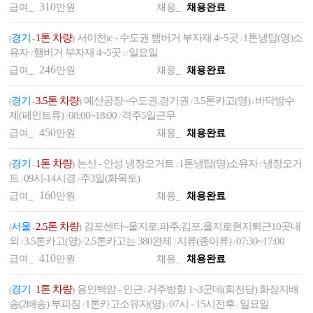
310
급여_
만원
채용_
채용완료
경기
1톤 차량
서이천ic - 수도권 햄버거 부자재 4~5곳
1톤냉탑(영)소
(
-
)
/
유자
햄버거 부자재 4~5곳
일요일
/
/
/
246
급여_
만원
채용_
채용완료
경기
3.5톤 차량
예산공장~수도권,경기권
3.5톤카고(영)
바닥방수
(
-
)
/
/
제(페인트류)
08:00~18:00
격주5일근무
/
/
450
급여_
만원
채용_
채용완료
경기
1톤 차량
논산 - 안성 냉장오거트
1톤냉탑(영)소유자
냉장오거
(
-
)
/
/
트
09시-14시경
주3일(화목토)
/
/
160
급여_
만원
채용_
채용완료
서울
2.5톤 차량
김포센타~울지로,파주,김포,을지로현지퇴근10곳내
(
-
)
외
3.5톤카고(영)
2.5톤카고는 380완제
지류(종이류)
07:30~17:00
/
/
/
/
410
급여_
만원
채용_
채용완료
경기
1톤 차량
용인백암 - 인근
거주방향 1~3군데(회전당) 화장지배
(
-
)
/
송(2배송) 부피짐
1톤카고소유자(영)
07시 - 15시전후
일요일
/
/
/