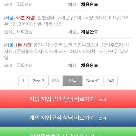
320
급여_
만원
채용_
채용완료
서울
3.5톤 차량
인천센타 -서대문구(1대)
덕양구(1대) 10-15곳
3.5
(
-
)
/
/
톤냉탑
윙바디
상온 .냉동. 냉장
/
/
600
급여_
만원
채용_
채용완료
서울
1톤 차량
용인 - 강남.강북.노원.의정부코스(화.금:양주도감) 식
(
-
)
자재
1톤냉탑소유자
식자재
20시~24시사이상차 - 6시간근무
일요
/
/
/
/
일
380
급여_
만원
채용_
채용완료
1
Prev
-2
883
884
Next
+2
946
기업 지입구인 상담 바로가기
`클릭`
개인 지입구직 상담 바로가기
`클릭`