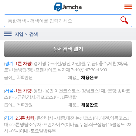
통합검색 - 검색어를 입력하세요
지입 > 검색
상세검색 열기
경기
1톤 차량
경기광주~서산,당진,아산(월,수,금)
충주,제천(화,목,
(
-
)
/
토)
1톤냉탑(영)
프렌차이즈 식자재 7~10곳
07:30~13:00
/
/
/
330
급여_
만원
채용_
채용완료
서울
1톤 차량
동탄 - 용인,이천코스코스
강남코스1대,
분당,송파코
(
-
)
/
/
스1대,
금천,강서,김포코스1대
1톤냉탑
/
/
300
급여_
만원
채용_
채용완료
경기
2.5톤 차량
용인남사 - 세종,대전,논산코스1대, 대전,영동코스1
(
-
)
대
2.5톤냉탑소유자
프렌차이즈(이바돔,두찜,직구삼등) 15콜정도
22
/
/
/
시 - 06시이내
토요일밤휴무
/