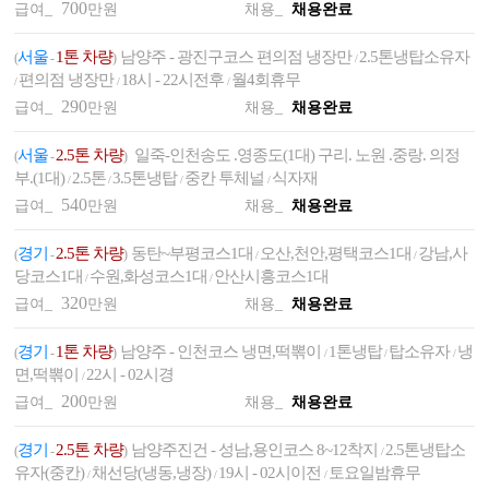
700
급여_
만원
채용_
채용완료
서울
1톤 차량
남양주 - 광진구코스 편의점 냉장만
2.5톤냉탑소유자
(
-
)
/
편의점 냉장만
18시 - 22시전후
월4회휴무
/
/
/
290
급여_
만원
채용_
채용완료
서울
2.5톤 차량
일죽-인천송도 .영종도(1대) 구리. 노원 .중랑. 의정
(
-
)
부.(1대)
2.5톤
3.5톤냉탑
중칸 투체널
식자재
/
/
/
/
540
급여_
만원
채용_
채용완료
경기
2.5톤 차량
동탄~부평코스1대
오산,천안,평택코스1대
강남,사
(
-
)
/
/
당코스1대
수원,화성코스1대
안산시흥코스1대
/
/
320
급여_
만원
채용_
채용완료
경기
1톤 차량
남양주 - 인천코스 냉면,떡뽂이
1톤냉탑
탑소유자
냉
(
-
)
/
/
/
면,떡뽂이
22시 - 02시경
/
200
급여_
만원
채용_
채용완료
경기
2.5톤 차량
남양주진건 - 성남,용인코스 8~12착지
2.5톤냉탑소
(
-
)
/
유자(중칸)
채선당(냉동,냉장)
19시 - 02시이전
토요일밤휴무
/
/
/