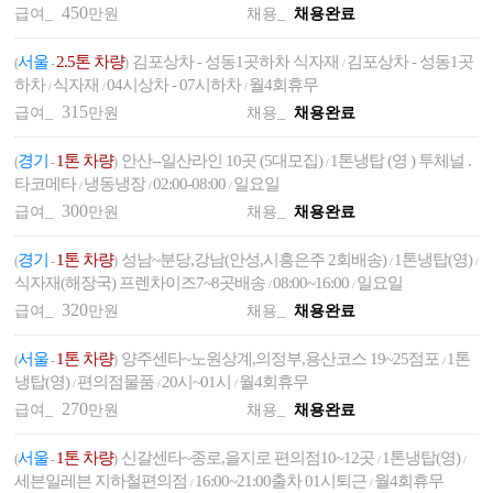
450
급여_
만원
채용_
채용완료
서울
2.5톤 차량
김포상차 - 성동1곳하차 식자재
김포상차 - 성동1곳
(
-
)
/
하차
식자재
04시상차 - 07시하차
월4회휴무
/
/
/
315
급여_
만원
채용_
채용완료
경기
1톤 차량
안산--일산라인 10곳 (5대모집)
1톤냉탑 (영 ) 투체널 .
(
-
)
/
타코메타
냉동냉장
02:00-08:00
일요일
/
/
/
300
급여_
만원
채용_
채용완료
경기
1톤 차량
성남~분당,강남(안성,시흥은주 2회배송)
1톤냉탑(영)
(
-
)
/
/
식자재(해장국) 프렌차이즈7~8곳배송
08:00~16:00
일요일
/
/
320
급여_
만원
채용_
채용완료
서울
1톤 차량
양주센타~노원상계,의정부,용산코스 19~25점포
1톤
(
-
)
/
냉탑(영)
편의점물품
20시~01시
월4회휴무
/
/
/
270
급여_
만원
채용_
채용완료
서울
1톤 차량
신갈센타~종로,을지로 편의점10~12곳
1톤냉탑(영)
(
-
)
/
/
세븐일레븐 지하철편의점
16:00~21:00출차 01시퇴근
월4회휴무
/
/