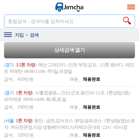
통합검색 - 검색어를 입력하세요
지입 > 검색
상세검색 열기
경기
3.5톤 차량
예산 고덕단지 --인천.부천.김포.
3.5톤 윙바디
페인
(
-
)
/
/
트 우레탄
06:00-15:00
주5일,국경일
/
/
410
급여_
만원
채용_
채용완료
경기
1톤 차량
시흥정왕동ㅡ안산.군포.용인10~11곳
1톤냉탑 (영)
(
-
)
/
/
피자재료
08:00-14:00
화,목,토,일
/
/
190
급여_
만원
채용_
채용완료
서울
1톤 차량
동탄 - 금천,강서코스
분당,송파코스
1톤냉탑(영)소유
(
-
)
/
/
자
커피전문점,식당 냉동베이커리,식자재25곳내외
22시 - 05시경
/
/
320
급여_
만원
채용_
채용완료