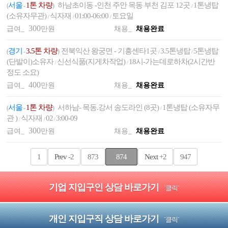
서울
1톤 차량
하남초이동 -인천 주안 목동 부천 김포 12곳
1톤냉탑
(
-
)
/
(소유자무관)
식자재
01:00-06:00
토요일
/
/
/
300
급여_
만원
채용_
채용완료
경기
3.5톤 차량
전북익산 왕궁면 - 기흥센타1곳
3.5톤냉탑
5톤냉탑
(
-
)
/
/
(단발이)소유자
신선식품(지게차작업)
18시-가는데로하차(2시간반
/
/
정도 소요)
400
급여_
만원
채용_
채용완료
서울
1톤 차량
서하남- 목동.강서 송도라인 (8곳)
1톤냉탑 (소유자무
(
-
)
/
관 )
식자재
02
3:00-09
/
/
/
300
급여_
만원
채용_
채용완료
1
Prev
-2
873
874
Next
+2
947
기업 지입구인 상담 바로가기
`클릭`
개인 지입구직 상담 바로가기
`클릭`