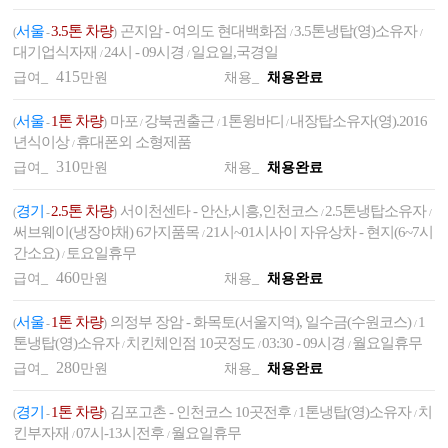
서울
3.5톤 차량
곤지암 - 여의도 현대백화점
3.5톤냉탑(영)소유자
(
-
)
/
/
대기업식자재
24시 - 09시경
일요일,국경일
/
/
415
급여_
만원
채용_
채용완료
서울
1톤 차량
마포
강북권출근
1톤윙바디
내장탑소유자(영).2016
(
-
)
/
/
/
년식이상
휴대폰외 소형제품
/
310
급여_
만원
채용_
채용완료
경기
2.5톤 차량
서이천센타 - 안산,시흥,인천코스
2.5톤냉탑소유자
(
-
)
/
/
써브웨이(냉장야채) 6가지품목
21시~01시사이 자유상차 - 현지(6~7시
/
간소요)
토요일휴무
/
460
급여_
만원
채용_
채용완료
서울
1톤 차량
의정부 장암 - 화목토(서울지역), 일수금(수원코스)
1
(
-
)
/
톤냉탑(영)소유자
치킨체인점 10곳정도
03:30 - 09시경
월요일휴무
/
/
/
280
급여_
만원
채용_
채용완료
경기
1톤 차량
김포고촌 - 인천코스 10곳전후
1톤냉탑(영)소유자
치
(
-
)
/
/
킨부자재
07시-13시전후
월요일휴무
/
/