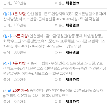
320
급여_
만원
채용_
채용완료
경기
1톤 차량
안산 일동 - 군포,안양지역 3곳기준
1톤냉탑소유자(계
(
-
)
/
산서발행),타코,보건증
급식농산물
05:30 - 09시경
주5일,국경일
/
/
/
198
급여_
만원
채용_
채용완료
경기
2.5톤 차량
인천센타 - 월수금:강원권(강릉,동해,회성,평창등),
(
-
)
화목:수도권
2.5톤냉탑소유자(중칸,타코,투체널)
대리점 프렌차이즈
/
/
3~10곳이내
07시 - 16시전후
주5일근무,국경일,명절
/
/
380
급여_
만원
채용_
채용완료
경기
1톤 차량
시흥시 과림동 - 부천,인천,김포통진코스
금천,구로,
(
-
)
/
여의도,목동,강서,은평코스
1톤냉탑소유자(넘버무),중칸
개인편의점
/
/
평균17곳(냉장제품)
서울코스는 13곳 220완제
/
230
급여_
만원
채용_
채용완료
서울
2.5톤 차량
송파센타 - 안양지역 8곳정도
2.5톤탑,냉탑소유자
(
-
)
/
/
gs편의점 상온제품
23시 - 03:30
일요일휴무
/
/
345
급여_
만원
채용_
채용완료