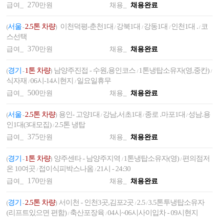
270
급여_
만원
채용_
채용완료
서울
2.5톤 차량
이천덕평-춘천1대
강북1대
강동1대
인천1대 .
코
(
-
)
/
/
/
/
스선택
370
급여_
만원
채용_
채용완료
경기
1톤 차량
남양주진접 - 수원,용인코스
1톤냉탑소유자(영,중칸)
(
-
)
/
/
식자재
06시-14시현지
일요일휴무
/
/
500
급여_
만원
채용_
채용완료
서울
2.5톤 차량
용인- 고양1대
강남,서초1대
종로 .마포1대
성남.용
(
-
)
/
/
/
인1대(3대모집)
2.5톤 냉탑
/
375
급여_
만원
채용_
채용완료
경기
1톤 차량
양주센타 - 남양주지역
1톤냉탑소유자(영)
편의점저
(
-
)
/
/
온 10여곳
접이식피박스나옴
21시 - 24:30
/
/
170
급여_
만원
채용_
채용완료
경기
2.5톤 차량
서이천 - 인천3곳,김포2곳
2.5
3.5톤투냉탑소유자
(
-
)
/
/
(리프트있으면 편함)
축산포장육
04시~06시사이입차 - 09시현지
/
/