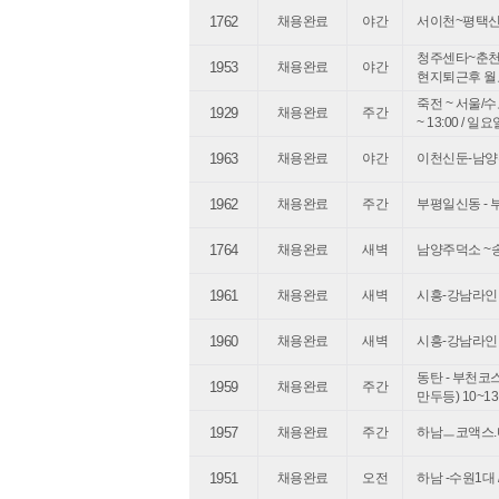
1762
채용완료
야간
서이천~평택신세계
청주센타~춘천,
1953
채용완료
야간
현지퇴근후 월
죽전 ~ 서울/수도
1929
채용완료
주간
~ 13:00 / 
1963
채용완료
야간
이천신둔-남양주 
1962
채용완료
주간
부평일신동 - 부
1764
채용완료
새벽
남양주덕소 ~송파
1961
채용완료
새벽
시흥-강남라인 목
1960
채용완료
새벽
시흥-강남라인 목
동탄 - 부천코
1959
채용완료
주간
만두등) 10~13
1957
채용완료
주간
하남ㅡ코액스.마포
1951
채용완료
오전
하남 -수원1대 /