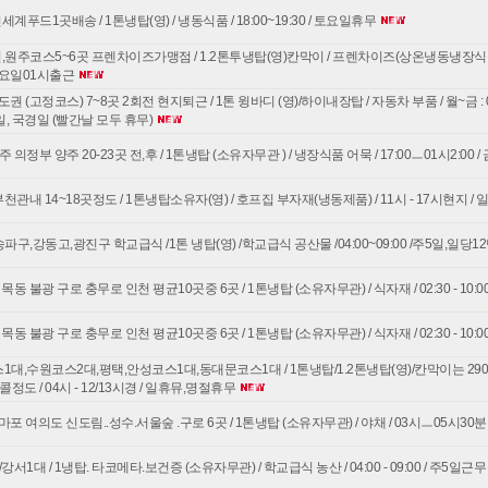
푸드1곳배송 / 1톤냉탑(영) / 냉동식품 / 18:00~19:30 / 토요일휴무
원주코스5~6곳 프렌차이즈가맹점 / 1.2톤투냉탑(영)칸막이 / 프렌차이즈(상온냉동냉장식품) 
요일01시출근
권 (고정코스) 7~8곳 2회전 현지퇴근 / 1톤 윙바디 (영)/하이내장탑 / 자동차 부품 / 월~금 : 08:00 ~
일요일, 국경일 (빨간날 모두 휴무)
의정부 양주 20-23곳 전,후 / 1톤냉탑 (소유자무관 ) / 냉장식품 어묵 / 17:00ㅡ01시2:00 
천관내 14~18곳정도 / 1톤냉탑소유자(영) / 호프집 부자재(냉동제품) / 11시 - 17시현지 
구,강동고,광진구 학교급식 /1톤 냉탑(영) /학교급식 공산물 /04:00~09:00 /주5일,일당1
동 불광 구로 충무로 인천 평균10곳중 6곳 / 1톤냉탑 (소유자무관) / 식자재 / 02:30 - 10:0
동 불광 구로 충무로 인천 평균10곳중 6곳 / 1톤냉탑 (소유자무관) / 식자재 / 02:30 - 10:0
스1대,수원코스2대,평택,안성코스1대,동대문코스1대 / 1톤냉탑/1.2톤냉탑(영)/칸막이는 290
콜정도 / 04시 - 12/13시경 / 일휴뮤,명절휴무
 여의도 신도림..성수.서울숲 .구로 6곳 / 1톤냉탑 (소유자무관) / 야채 / 03시ㅡ05시30분
강서1대 / 1냉탑. 타코메타.보건증 (소유자무관) / 학교급식 농산 / 04:00 - 09:00 / 주5일근