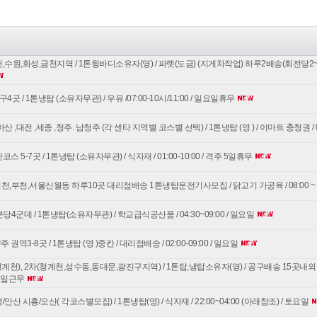
,수원,화성,금천지역 / 1톤윙바디소유자(영) / 파렛(도금) (지게차작업) 하루2배송(회전당2~3곳감)
곳 / 1톤냉탑 (소유자무관) / 우유 /07:00-10시/11:00 / 일요일휴무
산 ,대전 ,세종 ,청주. 남청주 (각 센타 지역별 코스별 선텍) / 1톤냉탑 (영 ) / 이마트 충청권 / 02
스 5-7곳 / 1톤냉탑 (소유자무관) / 식자재 / 01:00-10:00 / 격주 5일휴무
,부천,서울신월동 하루10곳 대리점배송 1톤냉탑운전기사모집 / 닭고기 가공육 / 08:00 ~ 1
4군데 / 1톤냉탑(소유자무관) / 학교급식공산품 / 04:30~09:00 / 일요일
권역3-8곳 / 1톤냉탑 (영 )중칸 / 대리점배송 / 02:00-09:00 / 일요일
계천), 2차(청계천,성수동,동대문,광진구지역) / 1톤탑,냉탑소유자(영) / 공구배송 15곳내외 / 08시
주5일근무
안산 시흥/오산( 각코스별모집) / 1톤냉탑(영) / 식자재 / 22:00~04:00 (아래참조) / 토요일