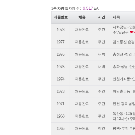
9,517
1톤 차량
일자리 수 :
EA
매물번호
채용
시간
제목
시화공단 - 인천
1978
채용완료
주간
주5일근무
1977
채용완료
주간
김포통진-은평구4
1976
채용완료
새벽
충청권 -천안 .아
1975
채용완료
새벽
송파-성남 ,안산코
1974
채용완료
주간
인천가좌동~인천
1973
채용완료
주간
하남춘궁동~ 분당
1971
채용완료
주간
인천-강북 남양주 
독산동 - 1차(청
1968
채용완료
주간
차:13시~) / 
1965
채용완료
야간
평택- 부천 부평/