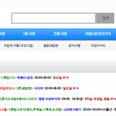
검색
지입차 구합니다(기업)
질문과답변
공지사항
지입가이드
/
1톤탑기사
/
떡볶이.냉면
/
20:00-06:00
/
토요일
마포일부코스
/
1톤냉탑(영)
/
식자재
/
03:00-06:00
/
일요일
1톤리프트탑&윙바디소유자
/
병원 의료부자재
/
09:00 - 18:00경
/
주5일, 국경일, 명절
코스별
/
1톤탑소유자(중칸,투체널,기록계,보건증)
/
cj프레시웨이
/
20:00~03:00사이출근 -