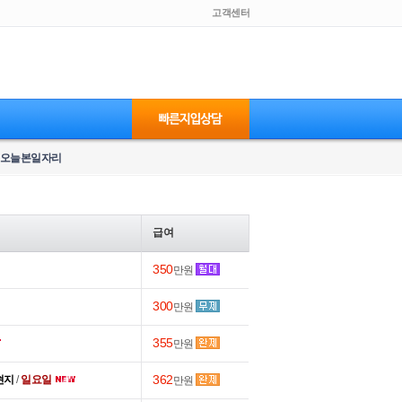
고객센터
오늘본일자리
급여
350
만원
300
만원
355
만원
362
 현지
/
일요일
만원