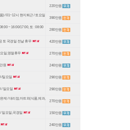
220만원
/ 01~12시 현지퇴근 / 토요일
390만원
 16:00/17:00, 토 : 08:00
280만원
/ 금 토 국경일 전날 휴무
420만원
/ 일요일,명절휴무
270만원
2만원
240만원
0 /일요일
290만원
0 / 일요일
290만원
완제 / 대리점,마트외(식품,제과,
270만원
 / 일요일,국경일
150만원
무
240만원