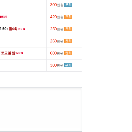
300
만원
420
만원
250
22:50
/
월4회
만원
260
만원
600
/
토요일 밤
만원
300
만원