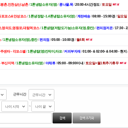
.평촌.인천삼산.남촌
/
1톤냉탑소유자(영)
/
콩나물.묵
/
20:00-4시간정도
/
토요일
영등포코스&안성코스
/
1톤냉정탑~1.4톤냉탑소유자(영)
/
계란배송
/
08:00 - 15:00경
/
일요일
촌,영의도,영등포,대림역코스
/
1톤냉탑(저탑도가능)소유자(영,중칸)
/
편의점저온
/
17:30 - 
스
/
1톤냉탑소유자(영),중칸
/
편의점
/
05:00 - 10:00경
/
월4회
주센타 - 각코스별
/
1톤냉탑(영)칸막이,타코
/
커피부자재
/
01:00- & 02:00- & 04:00 - 현지
- 부산지역
/
1톤냉탑소유자(영)
/
야채류
/
05:00 - 09:00이내
/
토요일+월1회추가휴무
근무시간
근무시간
~
나이 시작
나이 끝
검색
검색 초기화