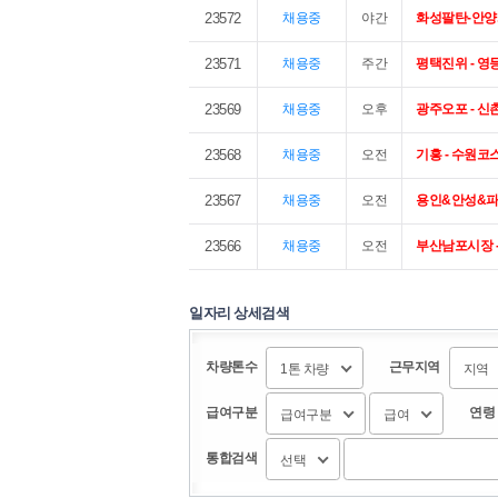
23572
채용중
야간
화성팔탄-안양
23571
채용중
주간
평택진위 - 
23569
채용중
오후
광주오포 - 신
23568
채용중
오전
기흥 - 수원코
23567
채용중
오전
용인&안성&파
23566
채용중
오전
부산남포시장 
일자리 상세검색
차량톤수
근무지역
1톤 차량
지역
급여구분
연령
급여구분
급여
통합검색
선택