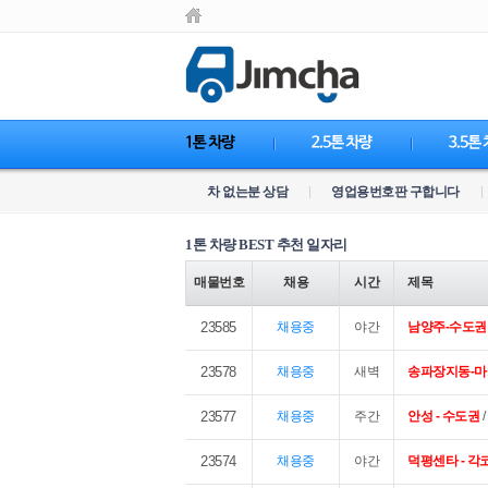
차 없는분 상담
영업용번호판 구합니다
1톤 차량 BEST 추천 일자리
매물번호
채용
시간
제목
23585
채용중
야간
남양주-수도권
23578
채용중
새벽
송파장지동-
23577
채용중
주간
안성 - 수도권
/
23574
채용중
야간
덕평센타 - 각