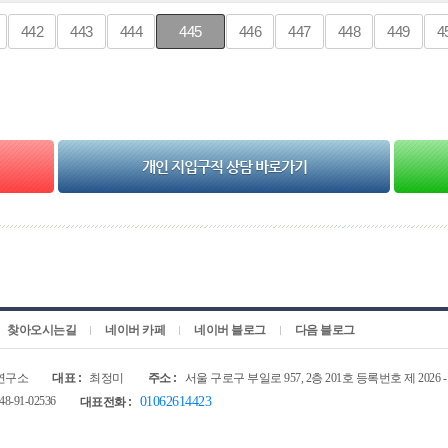
442
443
444
445
446
447
448
449
4
개인 지입구직 상담 바로가기
찾아오시는길
네이버 카페
네이버 블로그
다음 블로그
연구소
대표 :
최정미
주소 :
서울 구로구 부일로 957, 2층 201호 등록번호 제 2026 - 31601
48-91-02536
01062614423
대표전화 :